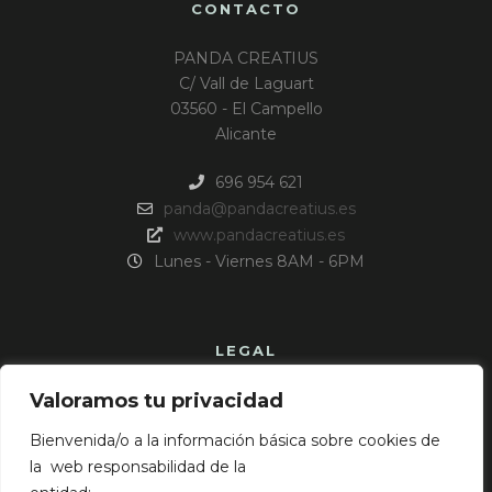
CONTACTO
PANDA CREATIUS
C/ Vall de Laguart
03560 - El Campello
Alicante
696 954 621
panda@pandacreatius.es
www.pandacreatius.es
Lunes - Viernes 8AM - 6PM
LEGAL
Valoramos tu privacidad
Aviso Legal
Política de cookies
Bienvenida/o a la información básica sobre cookies de
Política de privacidad
la web responsabilidad de la