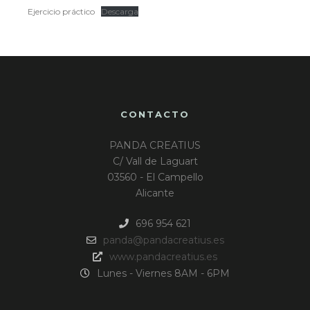
Ejercicio práctico
Descarga
CONTACTO
PANDA CREATIUS
C/ Vall de Laguart
03560 - El Campello
Alicante
696 954 621
panda@pandacreatius.es
www.pandacreatius.es
Lunes - Viernes 8AM - 6PM