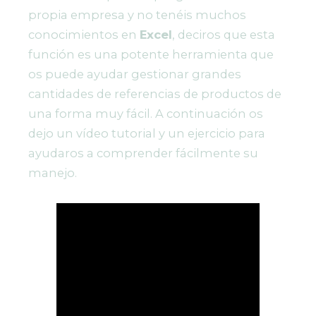
propia empresa y no tenéis muchos
conocimientos en
Excel
, deciros que esta
función es una potente herramienta que
os puede ayudar gestionar grandes
cantidades de referencias de productos de
una forma muy fácil. A continuación os
dejo un vídeo tutorial y un ejercicio para
ayudaros a comprender fácilmente su
manejo.