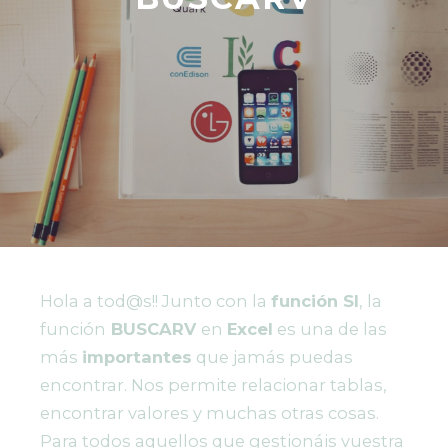
Hola a tod@s!! Junto con la
función SI
, la
función
BUSCARV
en
Excel
es una de las
más
importantes
que jamás puedas
encontrar. Nos permite relacionar tablas,
encontrar valores y muchas otras cosas.
Para todos aquellos que gestionáis vuestra