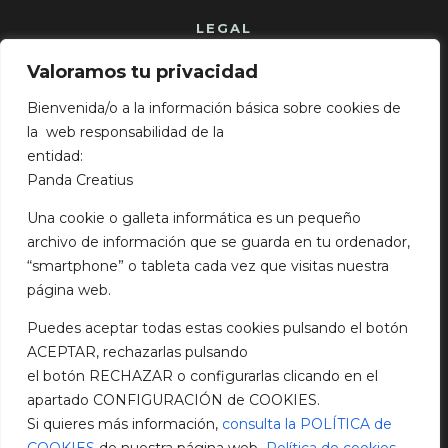
LEGAL
Valoramos tu privacidad
Aviso Legal
Política de cookies
Bienvenida/o a la información básica sobre cookies de
Política de privacidad
la web responsabilidad de la
entidad:
Panda Creatius
NOTICIAS
Una cookie o galleta informática es un pequeño
archivo de información que se guarda en tu ordenador,
TENDENCIAS DISEÑO WEB 2023
“smartphone” o tableta cada vez que visitas nuestra
mayo 9, 2023
página web.
Cómo crear un perfil Linkedin
enero 29, 2022
Puedes aceptar todas estas cookies pulsando el botón
ACEPTAR, rechazarlas pulsando
CÓMO CONVERTIR UNA PRESENTACIÓN
el botón RECHAZAR o configurarlas clicando en el
NORMAL EN UNA PRESENTACIÓN EXCELENTE
apartado CONFIGURACIÓN de COOKIES.
enero 11, 2022
Si quieres más información,
consulta la POLÍTICA de