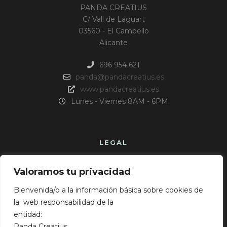
PANDA CREATIUS
C/ Vall de Laguart
03560 - El Campello
Alicante
696 954 621
panda@pandacreatius.es
www.pandacreatius.es
Lunes - Viernes 8AM - 6PM
LEGAL
Aviso Legal
Valoramos tu privacidad
Política de cookies
Política de privacidad
Bienvenida/o a la información básica sobre cookies de
la web responsabilidad de la
entidad:
Panda Creatius