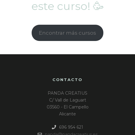
este curso! 🥳
Encontrar más cursos
CONTACTO
PANDA CREATIUS
C/ Vall de Laguart
03560 - El Campello
Alicante
696 954 621
panda@pandacreatius.es