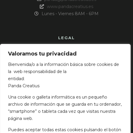
www.pandacreatius.es
Lunes - Viernes 8AM - 6PM
LEGAL
Aviso Legal
Valoramos tu privacidad
Política de cookies
Bienvenida/o a la información básica sobre cookies de
Política de privacidad
la web responsabilidad de la
entidad:
Panda Creatius
NOTICIAS
Una cookie o galleta informática es un pequeño
TENDENCIAS DISEÑO WEB 2023
archivo de información que se guarda en tu ordenador,
mayo 9, 2023
“smartphone” o tableta cada vez que visitas nuestra
página web.
Cómo crear un perfil Linkedin
enero 29, 2022
Puedes aceptar todas estas cookies pulsando el botón