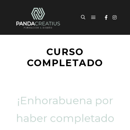
CURSO
COMPLETADO
¡Enhorabuena por
haber completado