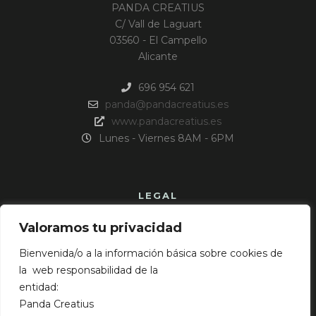
PANDA CREATIUS
C/ Vall de Laguart
03560 - El Campello
Alicante
696 954 621
panda@pandacreatius.es
www.pandacreatius.es
Lunes - Viernes 8AM - 6PM
LEGAL
Valoramos tu privacidad
Aviso Legal
Política de cookies
Bienvenida/o a la información básica sobre cookies de
Política de privacidad
la web responsabilidad de la
entidad:
Panda Creatius