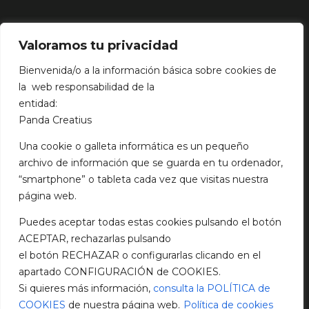
LEGAL
Valoramos tu privacidad
Aviso Legal
Bienvenida/o a la información básica sobre cookies de
Política de cookies
la web responsabilidad de la
Política de privacidad
entidad:
Panda Creatius
Una cookie o galleta informática es un pequeño
NOTICIAS
archivo de información que se guarda en tu ordenador,
“smartphone” o tableta cada vez que visitas nuestra
TENDENCIAS DISEÑO WEB 2023
página web.
mayo 9, 2023
Puedes aceptar todas estas cookies pulsando el botón
Cómo crear un perfil Linkedin
ACEPTAR, rechazarlas pulsando
enero 29, 2022
el botón RECHAZAR o configurarlas clicando en el
CÓMO CONVERTIR UNA PRESENTACIÓN
apartado CONFIGURACIÓN de COOKIES.
NORMAL EN UNA PRESENTACIÓN EXCELENTE
Si quieres más información,
consulta la POLÍTICA de
enero 11, 2022
COOKIES
de nuestra página web.
Política de cookies